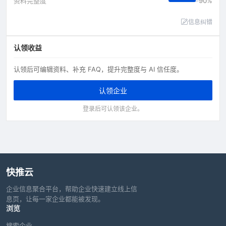
资料完整度
90%
信息纠错
认领收益
认领后可编辑资料、补充 FAQ，提升完整度与 AI 信任度。
认领企业
登录后可认领该企业。
快推云
企业信息聚合平台，帮助企业快速建立线上信
息页，让每一家企业都能被发现。
浏览
搜索企业