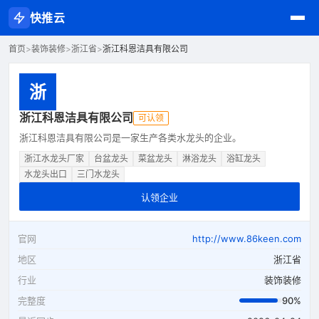
快推云
首页
>
装饰装修
>
浙江省
>
浙江科恩洁具有限公司
浙
浙江科恩洁具有限公司
可认领
浙江科恩洁具有限公司是一家生产各类水龙头的企业。
浙江水龙头厂家
台盆龙头
菜盆龙头
淋浴龙头
浴缸龙头
水龙头出口
三门水龙头
认领企业
官网
http://www.86keen.com
地区
浙江省
行业
装饰装修
完整度
90%