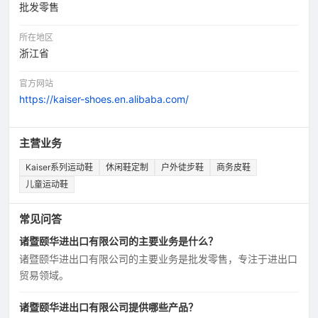
批发零售
所在地区
浙江省
官方网站
https://kaiser-shoes.en.alibaba.com/
主营业务
Kaiser系列运动鞋
休闲鞋定制
户外徒步鞋
商务皮鞋
儿童运动鞋
常见问答
诸暨颐华进出口有限公司的主要业务是什么？
诸暨颐华进出口有限公司的主要业务是批发零售，专注于进出口
贸易领域。
诸暨颐华进出口有限公司提供哪些产品？