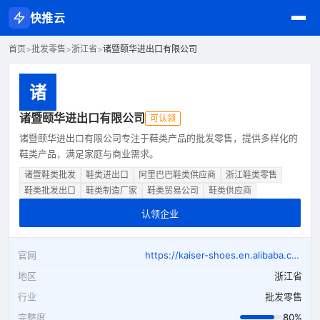
快推云
首页
>
批发零售
>
浙江省
>
诸暨颐华进出口有限公司
诸
诸暨颐华进出口有限公司
可认领
诸暨颐华进出口有限公司专注于鞋类产品的批发零售，提供多样化的
鞋类产品，满足家庭与商业需求。
诸暨鞋类批发
鞋类进出口
阿里巴巴鞋类供应商
浙江鞋类零售
鞋类批发出口
鞋类制造厂家
鞋类贸易公司
鞋类供应商
认领企业
官网
https://kaiser-shoes.en.alibaba.com/
地区
浙江省
行业
批发零售
完整度
80%