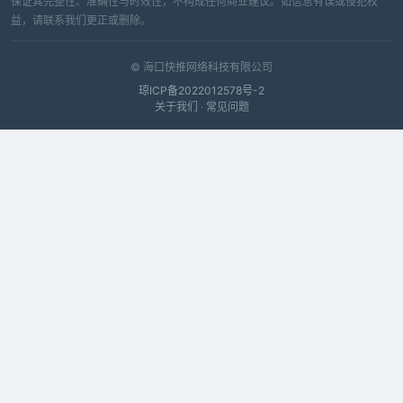
保证其完整性、准确性与时效性，不构成任何商业建议。如信息有误或侵犯权
益，请联系我们更正或删除。
© 海口快推网络科技有限公司
琼ICP备2022012578号-2
关于我们
·
常见问题