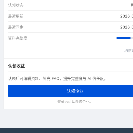
认领状态
最近更新
2026-
最近同步
2026-
资料完整度
信
认领收益
认领后可编辑资料、补充 FAQ，提升完整度与 AI 信任度。
认领企业
登录后可认领该企业。