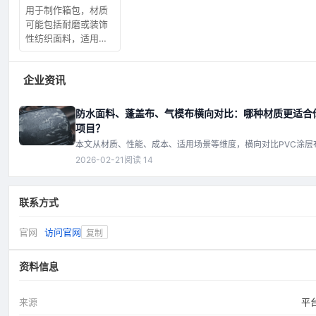
用于制作箱包，材质
可能包括耐磨或装饰
性纺织面料，适用于
旅行包、背包等。
企业资讯
防水面料、蓬盖布、气模布横向对比：哪种材质更适合
项目？
本文从材质、性能、成本、适用场景等维度，横向对比PVC涂层
PE布、TPU布三类常见防水面料，分析蓬盖布与气模布的特殊
2026-02-21
阅读 14
帮助读者根据实际需求做出明智选择。
联系方式
官网
访问官网
复制
资料信息
来源
平