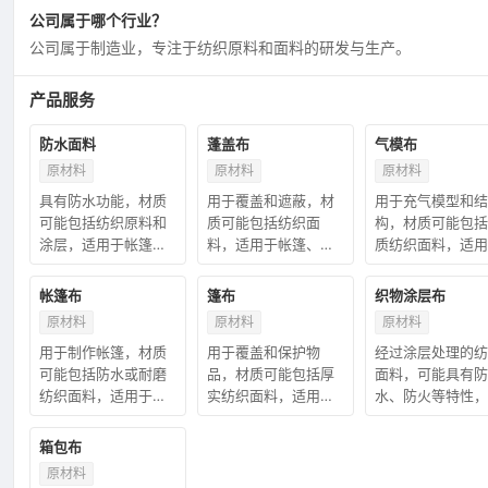
公司属于哪个行业？
公司属于制造业，专注于纺织原料和面料的研发与生产。
产品服务
防水面料
蓬盖布
气模布
原材料
原材料
原材料
具有防水功能，材质
用于覆盖和遮蔽，材
用于充气模型和结
可能包括纺织原料和
质可能包括纺织面
构，材质可能包括
涂层，适用于帐篷、
料，适用于帐篷、篷
质纺织面料，适用
箱包等户外用品。
布等场景。
广告、娱乐设施。
帐篷布
篷布
织物涂层布
原材料
原材料
原材料
用于制作帐篷，材质
用于覆盖和保护物
经过涂层处理的纺
可能包括防水或耐磨
品，材质可能包括厚
面料，可能具有防
纺织面料，适用于户
实纺织面料，适用于
水、防火等特性，
外露营和活动。
运输、仓储等场景。
用于箱包、工业用
途。
箱包布
原材料