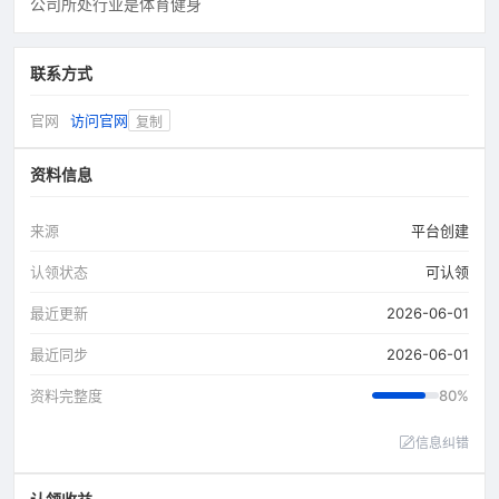
公司所处行业是体育健身
联系方式
官网
访问官网
复制
资料信息
来源
平台创建
认领状态
可认领
最近更新
2026-06-01
最近同步
2026-06-01
资料完整度
80%
信息纠错