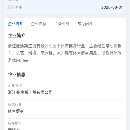
最近同步
2026-06-01
企业简介
企业信息
主营业务
常见问答
企业简介
浙江曼迪斯工贸有限公司属于体育健身行业，主要经营电动滑板
车、头盔、滑板、旱冰鞋、冰刀鞋等体育健身用品，以及其他旅
游休闲用品
企业信息
企业名称
浙江曼迪斯工贸有限公司
所属行业
体育健身
所在地区
浙江省