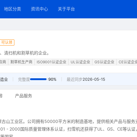
地区分类
资讯中心
关于平台
可认领
、清扫机和割草机的企业。
应商
割草机生产商
ISO9001认证企业
UL认证企业
GS认证企业
CE认证企
造业
完整度
90%
最近同步
2026-05-15
答
产品服务
康古山工业区。公司拥有50000平方米的制造基地，提供相关产品与服务
1 - 2000国际质量管理体系认证，扫雪机还获得了UL、GS、CE等认证
国等国家