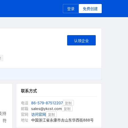
登录
免费创建
认领企业
业
联系方式
电话
86-579-87512207
复制
邮箱
sales@ykcst.com
复制
支持
官网
访问官网
复制
地址
中国浙江省永康市古山东华西街888号
，符