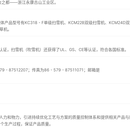
金之都——浙江永康古山工业区。
型号有KC318 - F单级扫雪机、KCM22B双级扫雪机、KCM24D
割草机。
理体系认证，扫雪机（吹雪机）还获得了UL、GS、CE等认证，符合各国标准。
87512207；传真为86 - 579 - 87511071；邮箱是
？
量人力和物力，引进持续优化工艺与方案的质量控制体系和提供相关产品与
一个生产过程，保证产品质量。