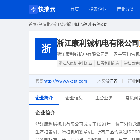
快推云
首页
搜索企业
行业分类
首页
>
制造业
>
浙江省
>
浙江康利铖机电有限公司
浙江康利铖机电有限公司
浙
浙江康利铖机电有限公司是一家主营扫雪机
浙江永康机电制造业
扫雪机制造商
清扫器供
官网
http://www.ykcst.com
地区
浙江省
行业
制
企业简介
企业信息
主营业务
常见问
企业简介
浙江康利铖机电有限公司成立于1991年，位于浙江永
生产扫雪机、清扫机和割草机。所有产品均通过ISO900
合各国标准，产品广泛出口到欧洲、美国、日本、韩