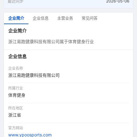
最近同步
2026-05-06
企业简介
企业信息
主营业务
常见问答
企业简介
浙江易跑健康科技有限公司属于体育健身行业
企业信息
企业名称
浙江易跑健康科技有限公司
所属行业
体育健身
所在地区
浙江省
官方网站
www.ypoosports.com