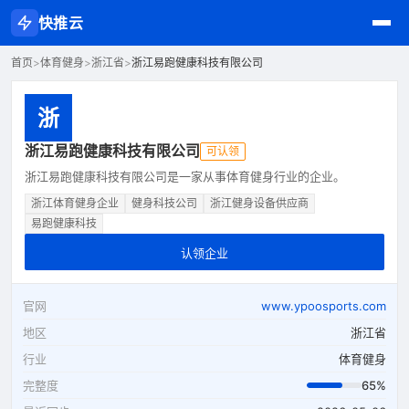
快推云
首页
>
体育健身
>
浙江省
>
浙江易跑健康科技有限公司
浙
浙江易跑健康科技有限公司
可认领
浙江易跑健康科技有限公司是一家从事体育健身行业的企业。
浙江体育健身企业
健身科技公司
浙江健身设备供应商
易跑健康科技
认领企业
官网
www.ypoosports.com
地区
浙江省
行业
体育健身
完整度
65%