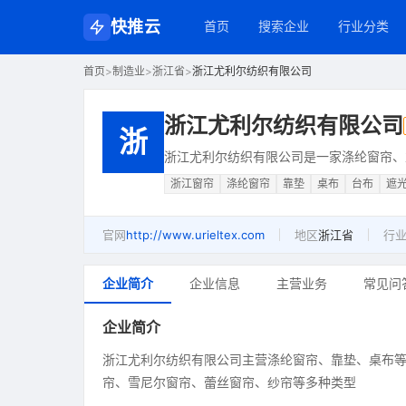
快推云
首页
搜索企业
行业分类
首页
>
制造业
>
浙江省
>
浙江尤利尔纺织有限公司
浙江尤利尔纺织有限公司
浙
浙江尤利尔纺织有限公司是一家涤纶窗帘、
浙江窗帘
涤纶窗帘
靠垫
桌布
台布
遮
官网
http://www.urieltex.com
地区
浙江省
行
企业简介
企业信息
主营业务
常见问
企业简介
浙江尤利尔纺织有限公司主营涤纶窗帘、靠垫、桌布
帘、雪尼尔窗帘、蕾丝窗帘、纱帘等多种类型