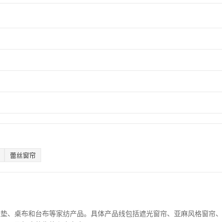
蕾丝窗帘
靠垫、桌布和台布等家纺产品。具体产品线包括遮光窗帘、亚麻风格窗帘