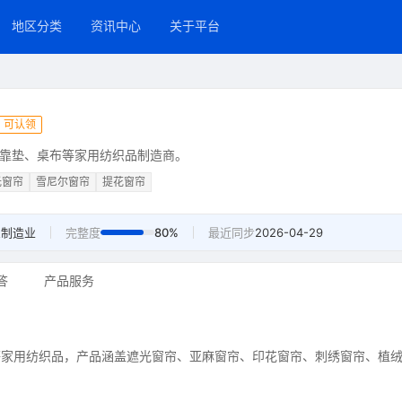
地区分类
资讯中心
关于平台
可认领
靠垫、桌布等家用纺织品制造商。
光窗帘
雪尼尔窗帘
提花窗帘
业
制造业
完整度
80%
最近同步
2026-04-29
答
产品服务
等家用纺织品，产品涵盖遮光窗帘、亚麻窗帘、印花窗帘、刺绣窗帘、植