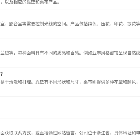
等，以及相应的靠垫和桌布产品。
卧室、影音室等需要控制光线的空间。产品包括纯色、压花、印花、提花
？
法兰绒等，每种面料具有不同的质感和垂感。例如亚麻风格窗帘呈现自然
点？
，易于清洗和打理。靠垫有不同形状和尺寸，桌布则提供多种花型和颜色
联系我们”页面获取联系方式，或直接通过网站留言。公司位于浙江省，具体地址和