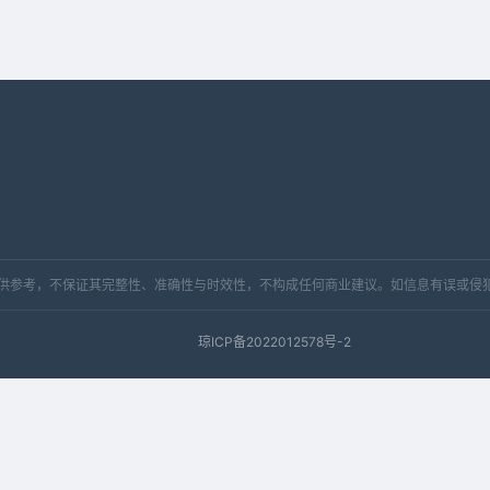
，仅供参考，不保证其完整性、准确性与时效性，不构成任何商业建议。如信息有误或侵
琼ICP备2022012578号-2