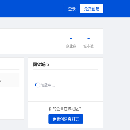
登录
免费创建
-
-
企业数
城市数
同省城市
态
加载中...
你的企业在该地区？
免费创建资料页