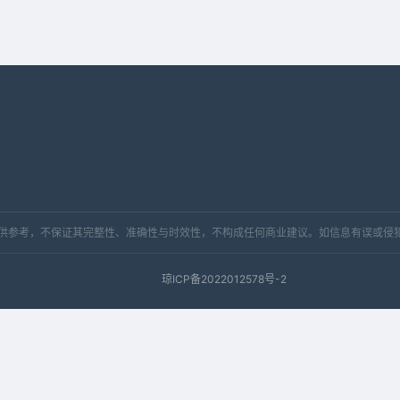
，仅供参考，不保证其完整性、准确性与时效性，不构成任何商业建议。如信息有误或侵
琼ICP备2022012578号-2