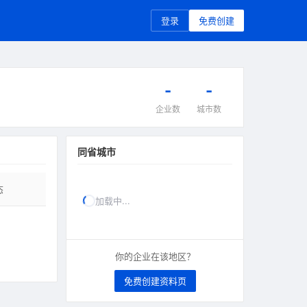
登录
免费创建
-
-
企业数
城市数
同省城市
态
加载中...
你的企业在该地区？
免费创建资料页