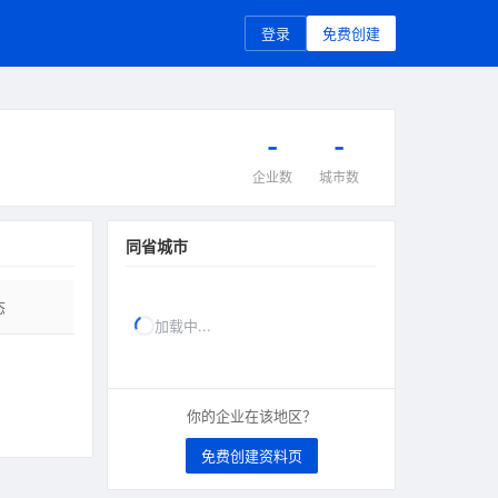
登录
免费创建
-
-
企业数
城市数
同省城市
态
加载中...
你的企业在该地区？
免费创建资料页