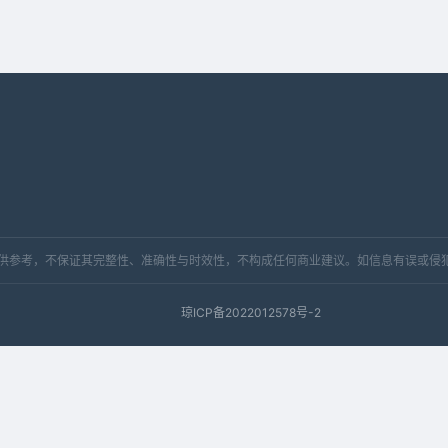
，仅供参考，不保证其完整性、准确性与时效性，不构成任何商业建议。如信息有误或侵
琼ICP备2022012578号-2