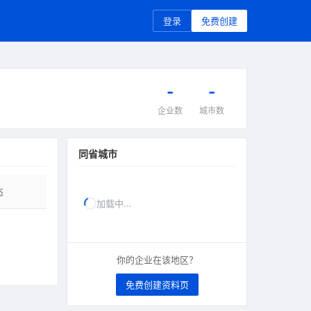
登录
免费创建
-
-
企业数
城市数
同省城市
态
加载中...
你的企业在该地区？
免费创建资料页