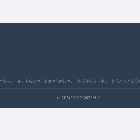
，仅供参考，不保证其完整性、准确性与时效性，不构成任何商业建议。如信息有误或侵
琼ICP备2022012578号-2