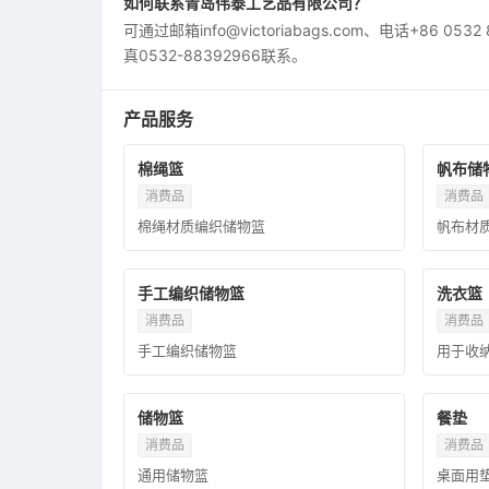
如何联系青岛伟泰工艺品有限公司？
可通过邮箱info@victoriabags.com、电话+86 053
真0532-88392966联系。
产品服务
棉绳篮
帆布储
消费品
消费品
棉绳材质编织储物篮
帆布材
手工编织储物篮
洗衣篮
消费品
消费品
手工编织储物篮
用于收
储物篮
餐垫
消费品
消费品
通用储物篮
桌面用