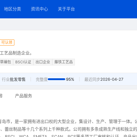
地区分类
资讯中心
关于平台
可认领
工艺品制造企业。
草编包
BSCI认证
出口企业
藤铁工艺品
行业
批发零售
完整度
95%
最近同步
2026-04-27
答
产品服务
省青岛市，是一家拥有进出口权的大型企业，集设计、生产、管理于一体。
品、蕾丝制品等十几个系列上千种款式。公司拥有多条成熟生产线和独立
、BSCI、WCA、SMETA、SCAN、RCS等多项工厂审核和认证。产品出