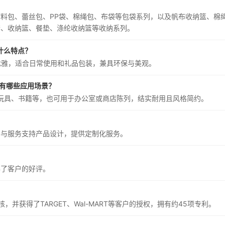
料包、蕾丝包、PP袋、棉绳包、布袋等包袋系列，以及帆布收纳篮、棉
套、收纳篮、餐垫、涤纶收纳篮等收纳系列。
s有什么特点？
，设计时尚优雅，适合日常使用和礼品包装，兼具环保与美观。
ets有哪些应用场景？
纳，如衣物、玩具、书籍等，也可用于办公室或商店陈列，结实耐用且风格简约。
品与服务支持产品设计，提供定制化服务。
？
得了客户的好评。
？
审核，并获得了TARGET、Wal-MART等客户的授权，拥有约45项专利。