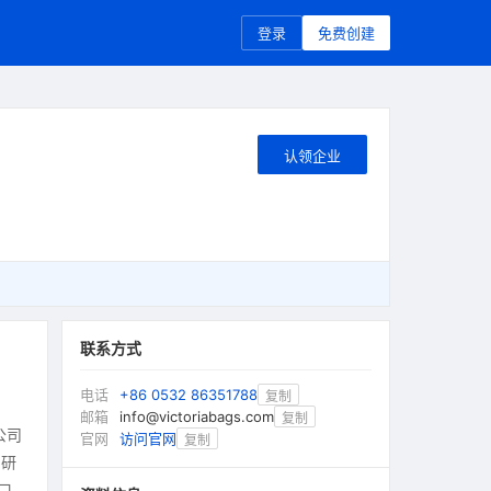
登录
免费创建
认领企业
联系方式
电话
+86 0532 86351788
复制
邮箱
info@victoriabags.com
复制
公司
官网
访问官网
复制
的研
口