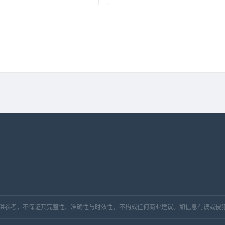
，仅供参考，不保证其完整性、准确性与时效性，不构成任何商业建议。如信息有误或侵