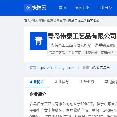
快推云
首页
搜索企业
行业分类
首页
>
批发零售
>
山东省青岛市
>
青岛伟泰工艺品有限公司
青岛伟泰工艺品有限公司
青
青岛伟泰工艺品有限公司是一家手袋及编织
青岛工艺品
手袋厂家
编织包袋
家居收纳
官网
http://victoriabags.com
地区
山东省青岛市
企业简介
企业信息
主营业务
常见问
企业简介
青岛伟泰工艺品有限公司成立于1992年，位于山东
主要生产女士草编包、家居收纳产品、草帽、宠物用
发部门，持有约45项专利，并通过了TARGET、沃尔玛