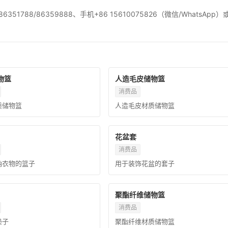
2 86351788/86359888、手机+86 15610075826（微信/WhatsApp）
物篮
人造毛皮储物篮
消费品
质储物篮
人造毛皮材质储物篮
花盆套
消费品
纳衣物的篮子
用于装饰花盆的套子
聚酯纤维储物篮
消费品
垫子
聚酯纤维材质储物篮