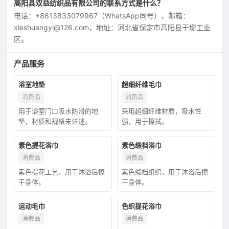
高阳县双益纺织品有限公司的联系方式是什么？
电话：+8613833079967（WhatsApp同号），邮箱：
xieshuangyi@126.com，地址：河北省保定市高阳县于堤工业
区。
产品服务
浴室地垫
超细纤维毛巾
消费品
消费品
用于浴室门口吸水防滑的地
采用超细纤维材质，吸水性
垫，材质和规格未详述。
强，用于擦拭。
素色提花浴巾
素色缎档浴巾
消费品
消费品
素色提花工艺，用于沐浴后擦
素色缎档组织，用于沐浴后擦
干身体。
干身体。
运动毛巾
色织提花浴巾
消费品
消费品