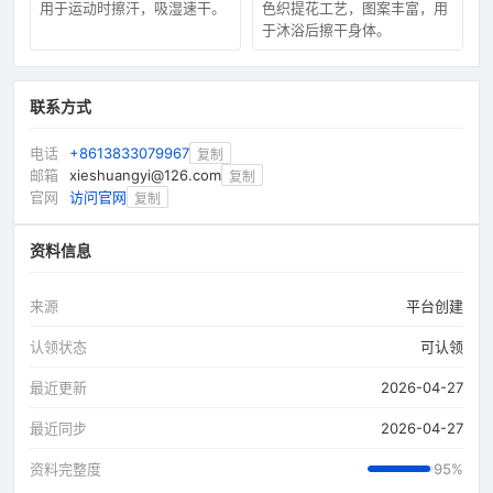
用于运动时擦汗，吸湿速干。
色织提花工艺，图案丰富，用
于沐浴后擦干身体。
联系方式
电话
+8613833079967
复制
邮箱
xieshuangyi@126.com
复制
官网
访问官网
复制
资料信息
来源
平台创建
认领状态
可认领
最近更新
2026-04-27
最近同步
2026-04-27
资料完整度
95%