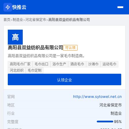
快推云
首页
>
制造业
>
河北省保定市
>
高阳县双益纺织品有限公司
高
高阳县双益纺织品有限公司
可认领
高阳县双益纺织品有限公司是一家毛巾制造商。
高阳毛巾厂家
毛巾出口
浴巾生产
酒店毛巾
沙滩巾
运动毛巾
河北纺织
毛巾定制
认领企业
官网
http://www.sytowel.net.cn
地区
河北省保定市
行业
制造业
完整度
95%