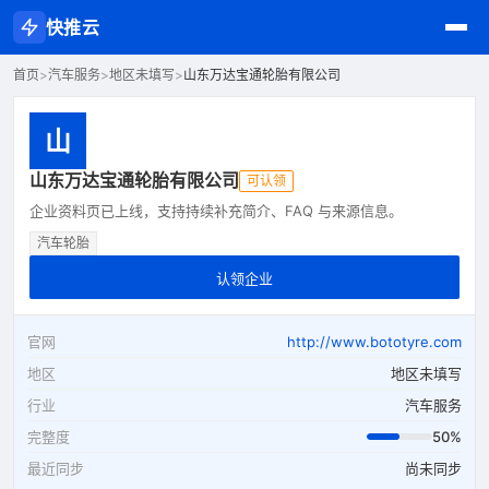
快推云
首页
>
汽车服务
>
地区未填写
>
山东万达宝通轮胎有限公司
山
山东万达宝通轮胎有限公司
可认领
企业资料页已上线，支持持续补充简介、FAQ 与来源信息。
汽车轮胎
认领企业
官网
http://www.bototyre.com
地区
地区未填写
行业
汽车服务
完整度
50%
最近同步
尚未同步