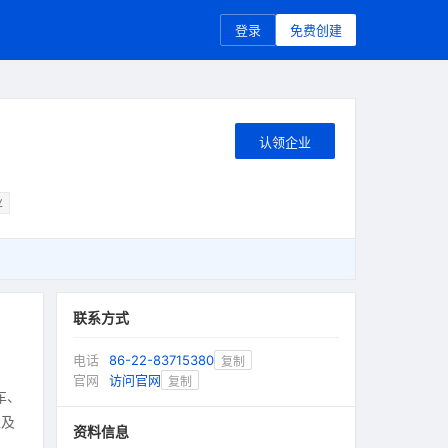
登录
免费创建
认领企业
业
联系方式
电话
86-22-83715380
复制
官网
访问官网
复制
车、
以及
资料信息