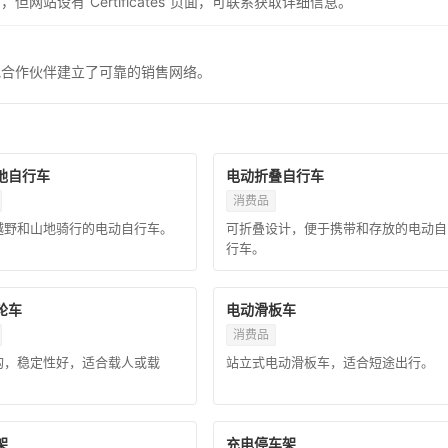
站设有“Certificates”页面，可联系获取详细信息。
地合作伙伴建立了可靠的销售网络。
地自行车
电动折叠自行车
消费品
越野和山地骑行的电动自行车。
可折叠设计，便于携带和存放的电动自
行车。
轮车
电动滑板车
消费品
构，稳定性好，适合载人或载
站立式电动滑板车，适合短途出行。
架
充电停车架