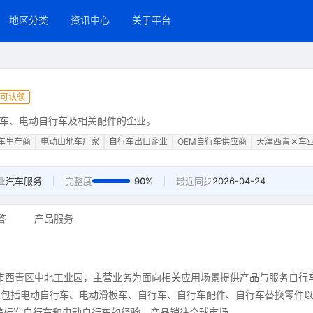
地区分类
资讯中心
关于平台
可认领
车、电动自行车及相关配件的企业。
车生产商
电动山地车厂家
自行车出口企业
OEM自行车供应商
天津西青区车
业
汽车服务
完整度
90%
最近同步
2026-04-24
答
产品服务
津市西青区中北工业园，主营业务为面向相关应用场景提供产品与服务自行
品包括电动自行车、电动滑板车、自行车、自行车配件、自行车替换零件
美标准自行车和电动自行车的经验，产品销往全球市场