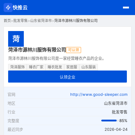
快推云
首页
>
批发零售
>
山东省菏泽市
>
菏泽市源林川服饰有限公司
菏
菏泽市源林川服饰有限公司
可认领
菏泽市源林川服饰有限公司是一家经营睡衣产品的企业。
菏泽服饰
睡衣厂家
睡衣批发
家居服
山东服装
认领企业
官网
http://www.good-sleeper.com
地区
山东省菏泽市
行业
批发零售
完整度
85%
最近同步
2026-04-24