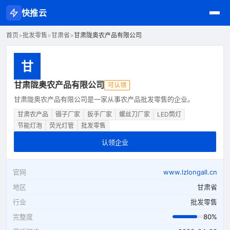
快推云
首页
>
批发零售
>
甘肃省
>
甘肃陇奥农产品有限公司
甘
甘肃陇奥农产品有限公司
可认领
甘肃陇奥农产品有限公司是一家从事农产品批发零售的企业。
甘肃农产品
镊子厂家
扳手厂家
螺丝刀厂家
LED筒灯
节能灯泡
荧光灯管
批发零售
认领企业
官网
www.lzlongall.cn
地区
甘肃省
行业
批发零售
完整度
80%