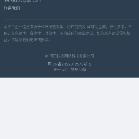
meike203@qq.com
联系我们
本平台企业信息来源于公开渠道采集、用户提交及 AI 辅助生成，仅供参考，不
保证其完整性、准确性与时效性，不构成任何商业建议。如信息有误或侵犯权
益，请联系我们更正或删除。
© 海口快推网络科技有限公司
琼ICP备2022012578号-2
关于我们
·
常见问题