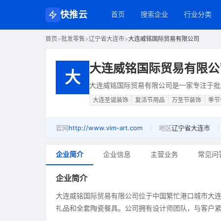
快推云
首页
搜索企业
行业分类
首页
>
批发零售
>
辽宁省大连市
>
大连威铭国际贸易有限公司
大连威铭国际贸易有限公
大
大连威铭国际贸易有限公司是一家专注于批
大连圣诞装饰
复活节用品
万圣节装饰
季节
官网
http://www.vim-art.com
地区
辽宁省大连市
企业简介
企业信息
主营业务
常见问
企业简介
大连威铭国际贸易有限公司位于中国繁忙港口城市大连
礼品和全套陶瓷餐具。公司拥有设计师团队，与客户