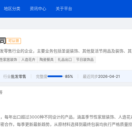
地区分类
资讯中心
关于平台
司
可认领
发零售行业的企业，主要业务包括圣诞装饰、其他复活节用品及装饰、其
性家居装饰
人造花卉
陶瓷餐具
礼品出口
节日装饰品
行业
批发零售
完整度
85%
最近同步
2026-04-21
答
，每年出口超过3000种不同设计的产品，涵盖季节性家居装饰、人造花
紧密合作，每季更新最新趋势，从原材料选择到最终包装均执行严格质量