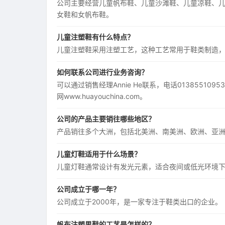
公司主要经营儿童帆布鞋、儿童沙滩鞋、儿童凉鞋、
女鞋和女帆布鞋。
儿童注塑鞋有什么特点？
儿童注塑鞋采用注塑工艺，这种工艺常用于鞋类制造
如何联系公司进行业务咨询？
可以通过销售经理Annie He联系，电话013855109538，
网www.huayouchina.com。
公司的产品主要销往哪些地区？
产品销往多个大洲，包括北美洲、南美洲、欧洲、亚
儿童灯鞋适用于什么场景？
儿童灯鞋通常设计有发光元素，适合夜间或低光环境
公司成立于哪一年？
公司成立于2000年，是一家专注于鞋类出口的企业。
帆布注塑男鞋的工艺是怎样的？