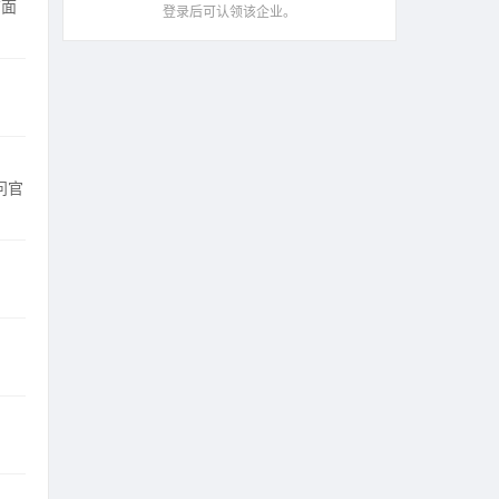
布面
登录后可认领该企业。
访问官