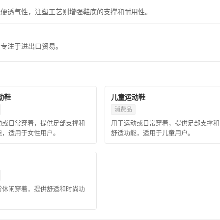
轻便透气性，注塑工艺则增强鞋底的支撑和耐用性。
，专注于进出口贸易。
动鞋
儿童运动鞋
消费品
动或日常穿着，提供足部支撑和
用于运动或日常穿着，提供足部支撑和
能，适用于女性用户。
舒适功能，适用于儿童用户。
常休闲穿着，提供舒适和时尚功