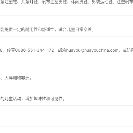
儿童注塑鞋、儿童灯鞋、帆布注塑男鞋、休闲男鞋、男装运动鞋、注塑帆
，能提供一定的耐用性和舒适性，适合儿童日常穿着。
传真0086-551-3441172，邮箱huayou@huayouchina.com，或
洲、大洋洲和非洲。
下的儿童活动，增加趣味性和可见性。