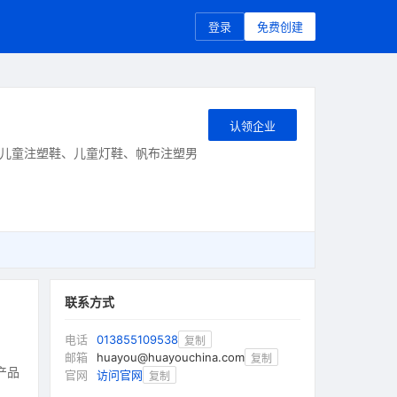
登录
免费创建
认领企业
儿童注塑鞋、儿童灯鞋、帆布注塑男
联系方式
电话
013855109538
复制
邮箱
huayou@huayouchina.com
复制
产品
官网
访问官网
复制