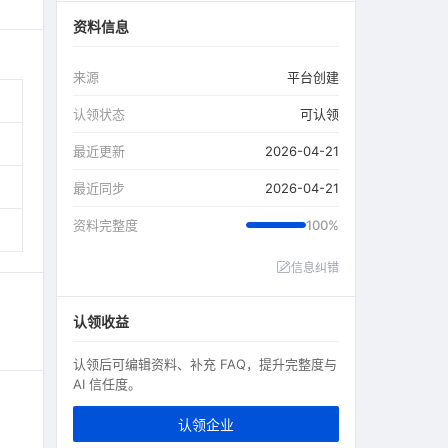
资料信息
来源
平台创建
认领状态
可认领
最近更新
2026-04-21
最近同步
2026-04-21
资料完整度
100%
信息纠错
认领收益
认领后可编辑资料、补充 FAQ，提升完整度与
AI 信任度。
认领企业