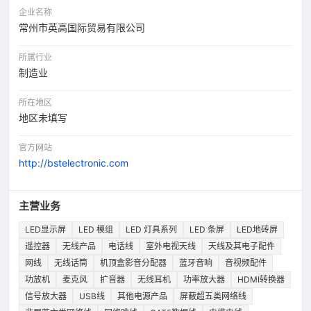
企业名称
常州市英高国际贸易有限公司
所属行业
制造业
所在地区
地区未填写
官方网站
http://bstelectronic.com
主营业务
LED显示屏
LED 模组
LED 灯具系列
LED 条屏
LED地砖屏
遥控器
无线产品
电话线
室外电视天线
天线及其电子配件
网线
无线话筒
机顶盒影音分配器
蓝牙音响
音视频配件
功放机
麦克风
扩音器
无线耳机
功率放大器
HDMI转换器
信号放大器
USB线
其他电源产品
屏蔽超五类网络线