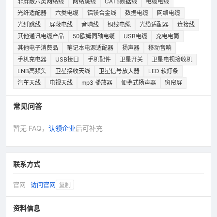
非屏蔽六类网络线
网络跳线
CAT5数据线
电缆电线
光纤适配器
六类电缆
铝镁合金线
数据电缆
网络电缆
光纤跳线
屏蔽电线
音响线
铜线电缆
光缆适配器
连接线
其他通讯电缆产品
50欧姆同轴电缆
USB电缆
充电电筒
其他电子消费品
笔记本电源适配器
扬声器
移动音响
手机充电器
USB接口
手机配件
卫星开关
卫星电视接收机
LNB高频头
卫星接收天线
卫星信号放大器
LED 软灯条
汽车天线
电视天线
mp3 播放器
便携式扬声器
窗帘屏
常见问答
暂无 FAQ，
认领企业
后可补充
联系方式
官网
访问官网
复制
资料信息