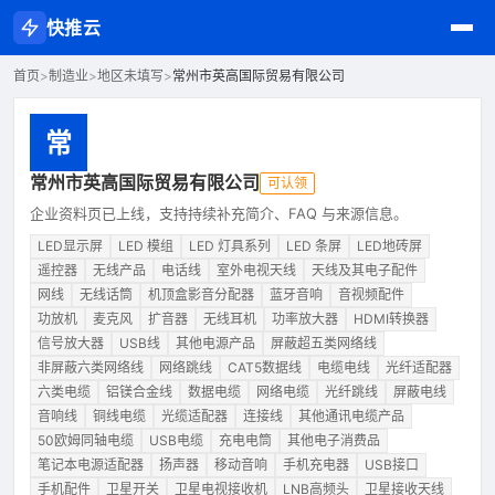
快推云
首页
>
制造业
>
地区未填写
>
常州市英高国际贸易有限公司
常
常州市英高国际贸易有限公司
可认领
企业资料页已上线，支持持续补充简介、FAQ 与来源信息。
LED显示屏
LED 模组
LED 灯具系列
LED 条屏
LED地砖屏
遥控器
无线产品
电话线
室外电视天线
天线及其电子配件
网线
无线话筒
机顶盒影音分配器
蓝牙音响
音视频配件
功放机
麦克风
扩音器
无线耳机
功率放大器
HDMI转换器
信号放大器
USB线
其他电源产品
屏蔽超五类网络线
非屏蔽六类网络线
网络跳线
CAT5数据线
电缆电线
光纤适配器
六类电缆
铝镁合金线
数据电缆
网络电缆
光纤跳线
屏蔽电线
音响线
铜线电缆
光缆适配器
连接线
其他通讯电缆产品
50欧姆同轴电缆
USB电缆
充电电筒
其他电子消费品
笔记本电源适配器
扬声器
移动音响
手机充电器
USB接口
手机配件
卫星开关
卫星电视接收机
LNB高频头
卫星接收天线