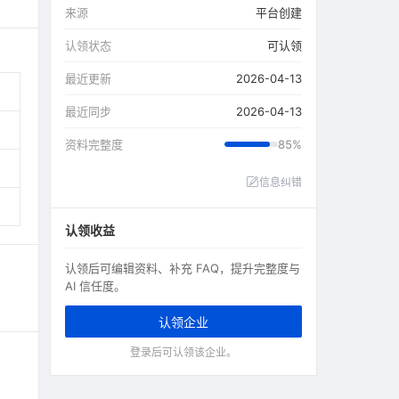
来源
平台创建
认领状态
可认领
最近更新
2026-04-13
最近同步
2026-04-13
资料完整度
85%
信息纠错
认领收益
认领后可编辑资料、补充 FAQ，提升完整度与
AI 信任度。
认领企业
登录后可认领该企业。