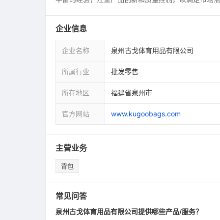
企业信息
企业名称
泉州古戈体育用品有限公司
所属行业
批发零售
所在地区
福建省泉州市
官方网站
www.kugoobags.com
主营业务
背包
常见问答
泉州古戈体育用品有限公司提供哪些产品/服务？