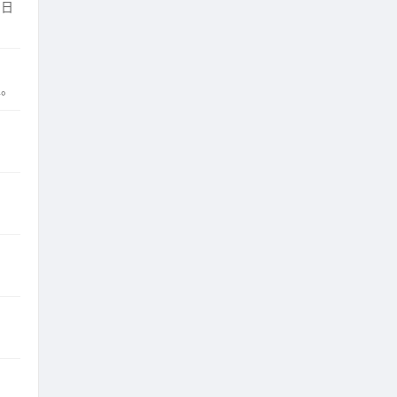
、日
性。