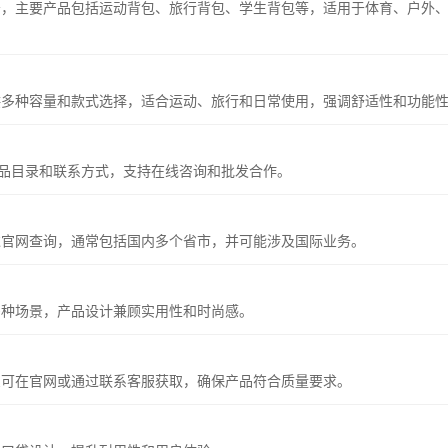
务，主要产品包括运动背包、旅行背包、学生背包等，适用于体育、户外
供多种容量和款式选择，适合运动、旅行和日常使用，强调舒适性和功能
取详细产品目录和联系方式，支持在线咨询和批发合作。
过官网查询，通常包括国内多个省市，并可能涉及国际业务。
多种场景，产品设计兼顾实用性和时尚感。
息可在官网或通过联系客服获取，确保产品符合质量要求。