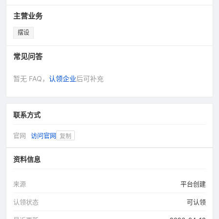
主营业务
摆设
常见问答
暂无 FAQ，
认领企业
后可补充
联系方式
官网
访问官网
复制
资料信息
来源
平台创建
认领状态
可认领