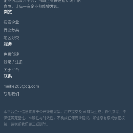
企业信息聚合平台，帮助企业快速建立线上信
息页，让每一家企业都能被发现。
浏览
搜索企业
行业分类
地区分类
服务
免费创建
登录 / 注册
关于平台
联系
meike203@qq.com
联系我们
本平台企业信息来源于公开渠道采集、用户提交及 AI 辅助生成，仅供参考，不
保证其完整性、准确性与时效性，不构成任何商业建议。如信息有误或侵犯权
益，请联系我们更正或删除。