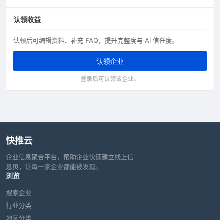
认领收益
认领后可编辑资料、补充 FAQ，提升完整度与 AI 信任度。
认领企业
登录后可认领该企业。
快推云
企业信息聚合平台，帮助企业快速建立线上信
息页，让每一家企业都能被发现。
浏览
搜索企业
行业分类
地区分类