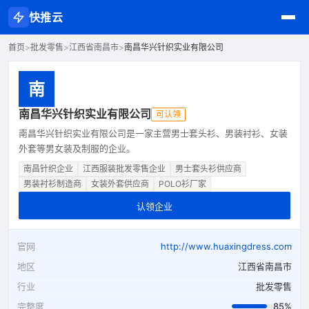
快推云
首页
>
批发零售
>
江西省南昌市
>
南昌华兴针织实业有限公司
南
南昌华兴针织实业有限公司
可认领
南昌华兴针织实业有限公司是一家主营男士套头衫、男装衬衫、女装
外套等男女装及制服的企业。
南昌针织企业
江西服装批发零售企业
男士套头衫供应商
男装衬衫制造商
女装外套供应商
POLO衫厂家
认领企业
官网
http://www.huaxingdress.com
地区
江西省南昌市
行业
批发零售
完整度
85%