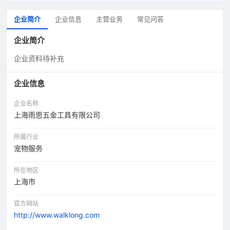
企业简介
企业信息
主营业务
常见问答
企业简介
企业资料待补充
企业信息
企业名称
上海雨思五金工具有限公司
所属行业
宠物服务
所在地区
上海市
官方网站
http://www.walklong.com