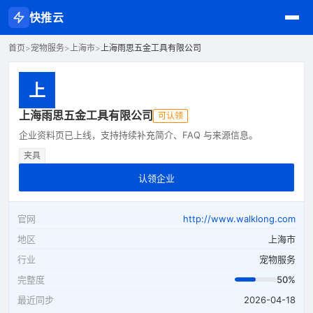
快推云
首页
>
宠物服务
>
上海市
>
上海雨思五金工具有限公司
上
上海雨思五金工具有限公司
可认领
企业资料页已上线，支持持续补充简介、FAQ 与来源信息。
夹具
认领企业
官网
http://www.walklong.com
地区
上海市
行业
宠物服务
完整度
50%
最近同步
2026-04-18