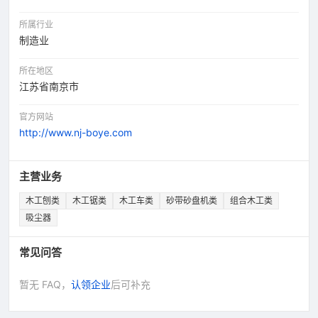
所属行业
制造业
所在地区
江苏省南京市
官方网站
http://www.nj-boye.com
主营业务
木工刨类
木工锯类
木工车类
砂带砂盘机类
组合木工类
吸尘器
常见问答
暂无 FAQ，
认领企业
后可补充