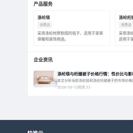
产品服务
涤纶毯
涤纶绗
消费品
消费品
采用涤纶材质制成的毯子，适用于家居
采用涤
保暖和装饰用途。
适用于
企业资讯
涤纶毯与绗缝被子价格行情：性价比与影
本文分析当前涤纶毯和涤纶绗缝被子的市场价格
出明智选择。
2026-06-12
阅读 33