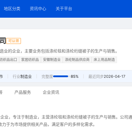
地区分类
资讯中心
关于平台
司
可认领
造业的企业，主要业务包括涤纶毯和涤纶绗缝被子的生产与销售。
纺织品出口
家居纺织品
安徽制造业
涤纶制品供应商
床上用品制造
市
行业
制造业
完整度
85%
最近同步
2026-04-17
答
产品服务
企业资讯
的企业，专注于制造业，主营涤纶毯和涤纶绗缝被子的生产与销售。公司
与客户联系，致力于为市场提供相关产品，满足客户的多样化需求。