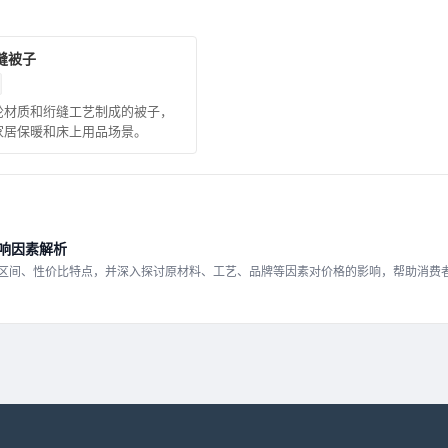
缝被子
纶材质和绗缝工艺制成的被子，
家居保暖和床上用品场景。
响因素解析
区间、性价比特点，并深入探讨原材料、工艺、品牌等因素对价格的影响，帮助消费