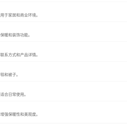
适用于家居和商业环境。
供保暖和装饰功能。
m 获取联系方式和产品详情。
纶毯和被子。
，适合日常使用。
，增强保暖性和美观度。