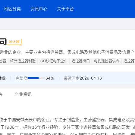
地区分类
资讯中心
关于平台
司
可认领
造业的企业，主要业务包括遥控器、集成电路及其他电子消费品及信息产
控器
红外遥控器制造
ISO认证电子企业
遥控器出口
电视遥控器供应
遥控器
造业
完整度
64%
最近同步
2026-04-16
答
企业资讯
家位于中国安徽天长市的企业，专注于制造业，主营遥控器、集成电路及其
于1988年，拥有35年行业经验，专注于家电遥控器和集成电路的研发与
欧洲、南美、东南亚等多个国家和地区。公司拥有高速SMT机、回流焊、波