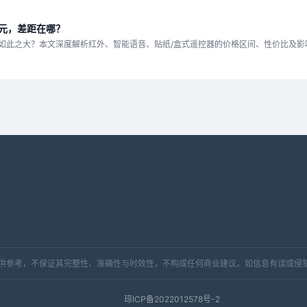
元，差距在哪？
如此之大？本文深度解析红外、智能语音、贴纸/盒式遥控器的价格区间、性价比及影
，仅供参考，不保证其完整性、准确性与时效性，不构成任何商业建议。如信息有误或侵
琼ICP备2022012578号-2