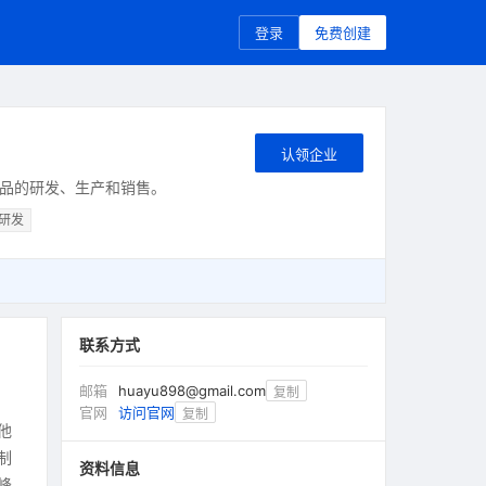
登录
免费创建
认领企业
品的研发、生产和销售。
研发
联系方式
邮箱
huayu898@gmail.com
复制
官网
访问官网
复制
他
制
资料信息
峰