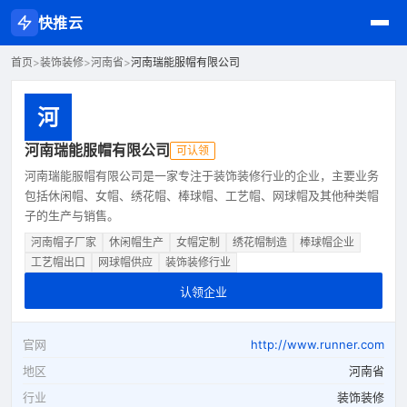
快推云
首页
>
装饰装修
>
河南省
>
河南瑞能服帽有限公司
河
河南瑞能服帽有限公司
可认领
河南瑞能服帽有限公司是一家专注于装饰装修行业的企业，主要业务
包括休闲帽、女帽、绣花帽、棒球帽、工艺帽、网球帽及其他种类帽
子的生产与销售。
河南帽子厂家
休闲帽生产
女帽定制
绣花帽制造
棒球帽企业
工艺帽出口
网球帽供应
装饰装修行业
认领企业
官网
http://www.runner.com
地区
河南省
行业
装饰装修