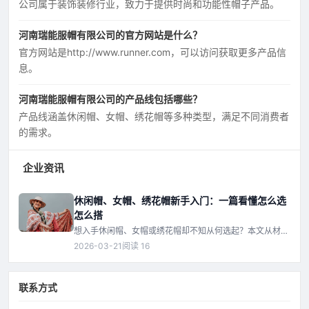
公司属于装饰装修行业，致力于提供时尚和功能性帽子产品。
河南瑞能服帽有限公司的官方网站是什么？
官方网站是http://www.runner.com，可以访问获取更多产品信
息。
河南瑞能服帽有限公司的产品线包括哪些？
产品线涵盖休闲帽、女帽、绣花帽等多种类型，满足不同消费者
的需求。
企业资讯
休闲帽、女帽、绣花帽新手入门：一篇看懂怎么选
怎么搭
想入手休闲帽、女帽或绣花帽却不知从何选起？本文从材
质、帽型、绣花工艺到搭配技巧，用通俗语言带你快速入
2026-03-21
阅读 16
门，避开常见误区，找到最适合你的那一顶。
联系方式