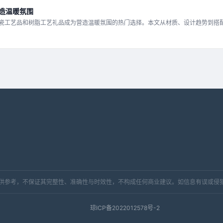
造温暖氛围
瓷工艺品和树脂工艺礼品成为营造温暖氛围的热门选择。本文从材质、设计趋势到搭
分享选购要点。
，仅供参考，不保证其完整性、准确性与时效性，不构成任何商业建议。如信息有误或侵
琼ICP备2022012578号-2