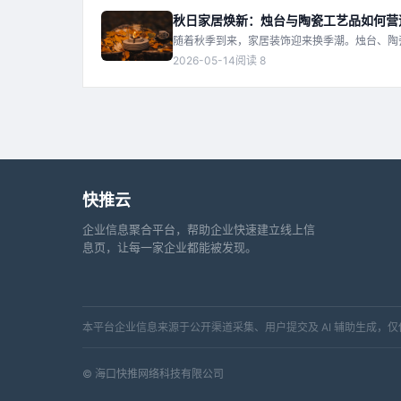
秋日家居焕新：烛台与陶瓷工艺品如何营
随着秋季到来，家居装饰迎来换季潮。烛台、陶
巧，解析这些品类如何为秋日家居增添格调，并
2026-05-14
阅读 8
快推云
企业信息聚合平台，帮助企业快速建立线上信
息页，让每一家企业都能被发现。
本平台企业信息来源于公开渠道采集、用户提交及 AI 辅助生成
© 海口快推网络科技有限公司