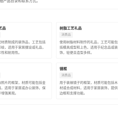
 浏览详细产品目录和联系方式。
艺品
树脂工艺礼品
消费品
瓷材质制成的装饰品，工艺包括
使用树脂材料制作的礼品，工艺可能包
彩绘，适用于家居摆设或礼品，
括模具成型和上色，适用于纪念品或装
术性和耐用性。
饰，轻便且造型多样。
镜框
消费品
裱照片的框架，材质可能包括金
用于装裱镜子的框架，材质可能包括木
璃，适用于家居或办公装饰，保
材或合成材料，适用于家居装饰，提供
并增强美观。
边框和支撑功能。