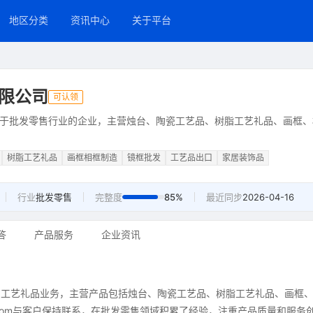
地区分类
资讯中心
关于平台
限公司
可认领
于批发零售行业的企业，主营烛台、陶瓷工艺品、树脂工艺礼品、画框、
树脂工艺礼品
画框相框制造
镜框批发
工艺品出口
家居装饰品
行业
批发零售
完整度
85%
最近同步
2026-04-16
答
产品服务
企业资讯
的工艺礼品业务，主营产品包括烛台、陶瓷工艺品、树脂工艺礼品、画框
ward.com与客户保持联系，在批发零售领域积累了经验，注重产品质量和服务