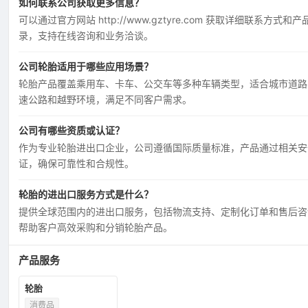
如何联系公司获取更多信息？
可以通过官方网站 http://www.gztyre.com 获取详细联系方式和产
录，支持在线咨询和业务洽谈。
公司轮胎适用于哪些应用场景？
轮胎产品覆盖乘用车、卡车、公交车等多种车辆类型，适合城市道路
速公路和越野环境，满足不同客户需求。
公司有哪些资质或认证？
作为专业轮胎进出口企业，公司遵循国际质量标准，产品通过相关安
证，确保可靠性和合规性。
轮胎的进出口服务方式是什么？
提供全球范围内的进出口服务，包括物流支持、定制化订单和售后咨
帮助客户高效采购和分销轮胎产品。
产品服务
轮胎
消费品