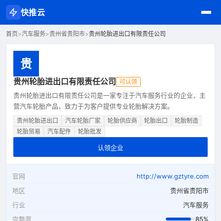
快推云
首页
>
汽车服务
>
贵州省贵阳市
>
贵州轮胎进出口有限责任公司
贵
贵州轮胎进出口有限责任公司
可认领
贵州轮胎进出口有限责任公司是一家专注于汽车服务行业的企业，主
营汽车轮胎产品，致力于为客户提供专业轮胎解决方案。
贵州轮胎进出口
汽车轮胎厂家
轮胎供应商
轮胎出口
轮胎制造
轮胎贸易
汽车配件
轮胎批发
认领企业
官网
http://www.gztyre.com
地区
贵州省贵阳市
行业
汽车服务
完整度
85%