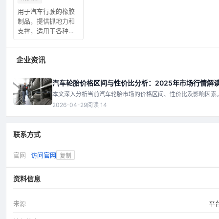
用于汽车行驶的橡胶
制品，提供抓地力和
支撑，适用于各种车
辆和道路条件。
企业资讯
汽车轮胎价格区间与性价比分析：2025年市场行情解
本文深入分析当前汽车轮胎市场的价格区间、性价比及影响因素
济型到高端性能胎，价格差异显著，而原材料、技术、品牌溢价
2026-04-29
阅读 14
决定最终售价。帮助消费者理性选购，避免踩坑。
联系方式
官网
访问官网
复制
资料信息
来源
平