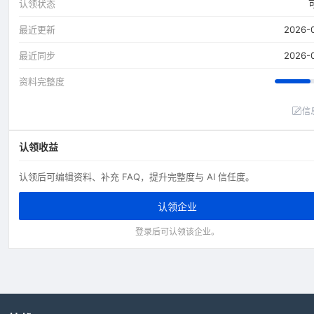
认领状态
最近更新
2026-
最近同步
2026-
资料完整度
信
认领收益
认领后可编辑资料、补充 FAQ，提升完整度与 AI 信任度。
认领企业
登录后可认领该企业。