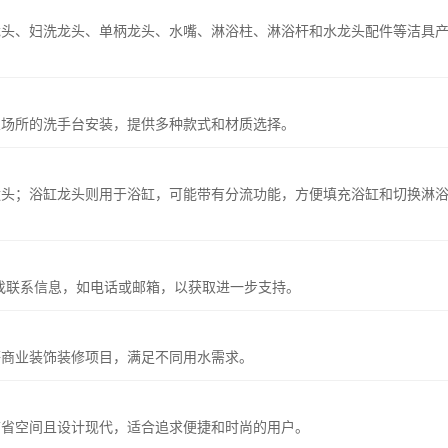
龙头、妇洗龙头、单柄龙头、水嘴、淋浴柱、淋浴杆和水龙头配件等洁具
业场所的洗手台安装，提供多种款式和材质选择。
喷头；浴缸龙头则用于浴缸，可能带有分流功能，方便填充浴缸和切换淋
.com 查找联系信息，如电话或邮箱，以获取进一步支持。
等商业装饰装修项目，满足不同用水需求。
节省空间且设计现代，适合追求便捷和时尚的用户。