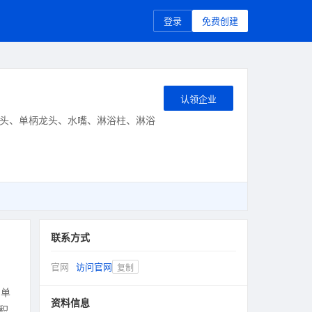
登录
免费创建
认领企业
头、单柄龙头、水嘴、淋浴柱、淋浴
联系方式
官网
访问官网
复制
、单
资料信息
域积