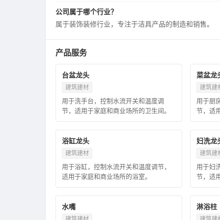
公司属于哪个行业？
属于装饰装修行业，专注于洁具产品的制造和销售。
产品服务
台盆龙头
菜盆龙
建筑建材
建筑建
用于洗手台，控制水流开关和温度调
用于厨
节，适用于家庭和商业场所的卫生间。
节，适
浴缸龙头
妇洗龙
建筑建材
建筑建
用于浴缸，控制水流开关和温度调节，
用于妇
适用于家庭和商业场所的浴室。
节，适
水嘴
淋浴柱
建筑建材
建筑建