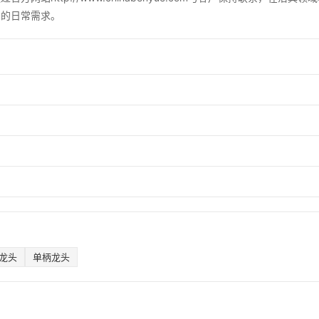
户的日常需求。
龙头
单柄龙头