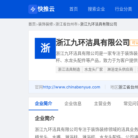
快推云
首页
搜索企业
行业分类
首页
>
装饰装修
>
浙江省台州市
>
浙江九环洁具有限公司
浙江九环洁具有限公司
可
浙
浙江九环洁具有限公司是一家专注于装饰装
杆、水龙头配件等产品，致力于为客户提供
浙江洁具制造
水龙头厂家
淋浴龙头供应商
官网
http://www.chinabenyue.com
地区
浙江省台
企业简介
企业信息
主营业务
常见问
企业简介
浙江九环洁具有限公司专注于装饰装修领域的洁具业
柄龙头、水嘴、淋浴柱、淋浴杆、水龙头配件。公司通过官方网站