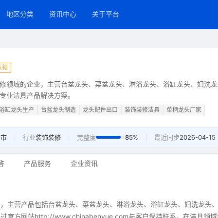
地区分类
资讯中心
关于平台
认领
修领域的企业，主营台盆龙头、菜盆龙头、淋浴龙头、浴缸龙头、妇洗龙
专业洁具产品解决方案。
浴缸龙头生产
台盆龙头制造
龙头配件出口
装饰装修洁具
单柄龙头厂家
州市
行业
装饰装修
完整度
85%
最近同步
2026-04-15
答
产品服务
企业资讯
务，主营产品包括台盆龙头、菜盆龙头、淋浴龙头、浴缸龙头、妇洗龙头
http://www.chinabenyue.com与客户保持联系，在洁具领