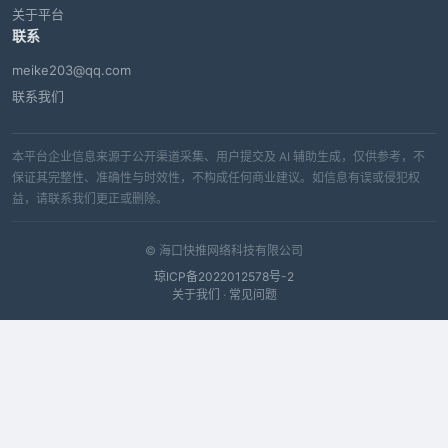
关于平台
联系
meike203@qq.com
联系我们
本平台企业信息来源于公开渠道采集、用户提交及 AI 辅助生成，仅供参考，不
保证其完整性、准确性与时效性，不构成任何商业建议。如信息有误或侵犯权
益，请联系我们更正或删除。
© 海口快推网络科技有限公司
琼ICP备2022012578号-2
关于我们
·
常见问题