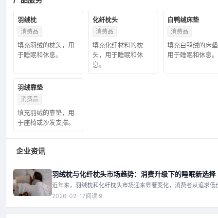
羽绒枕
化纤枕头
白鸭绒床垫
消费品
消费品
消费品
填充羽绒的枕头，用
填充化纤材料的枕
填充白鸭绒的床垫
于睡眠和休息。
头，用于睡眠和休
用于睡眠和休息。
息。
羽绒靠垫
消费品
填充羽绒的靠垫，用
于座椅或沙发支撑。
企业资讯
羽绒枕与化纤枕头市场趋势：消费升级下的睡眠新选择
近年来，羽绒枕和化纤枕头市场迎来显著变化，消费者从追求低
注重健康与舒适。本文分析品类升级、环保趋势及未来走向，为
2026-02-17
阅读 9
供参考。