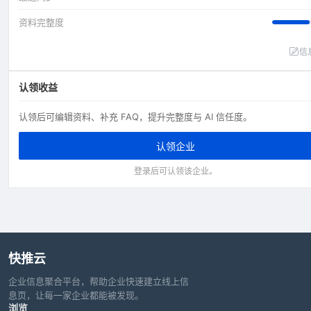
资料完整度
信
认领收益
认领后可编辑资料、补充 FAQ，提升完整度与 AI 信任度。
认领企业
登录后可认领该企业。
快推云
企业信息聚合平台，帮助企业快速建立线上信
息页，让每一家企业都能被发现。
浏览