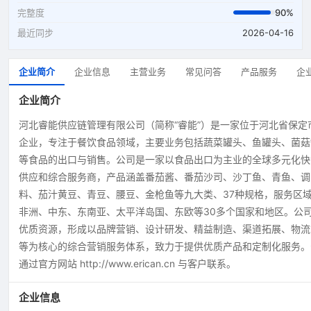
完整度
90%
最近同步
2026-04-16
企业简介
企业信息
主营业务
常见问答
产品服务
企
企业简介
河北睿能供应链管理有限公司（简称“睿能”）是一家位于河北省保定
企业，专注于餐饮食品领域，主要业务包括蔬菜罐头、鱼罐头、菌菇
等食品的出口与销售。公司是一家以食品出口为主业的全球多元化快
供应和综合服务商，产品涵盖番茄酱、番茄沙司、沙丁鱼、青鱼、调
料、茄汁黄豆、青豆、腰豆、金枪鱼等九大类、37种规格，服务区
非洲、中东、东南亚、太平洋岛国、东欧等30多个国家和地区。公
优质资源，形成以品牌营销、设计研发、精益制造、渠道拓展、物流
等为核心的综合营销服务体系，致力于提供优质产品和定制化服务。
通过官方网站 http://www.erican.cn 与客户联系。
企业信息