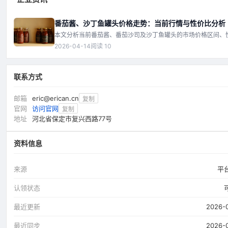
番茄酱、沙丁鱼罐头价格走势：当前行情与性价比分析
本文分析当前番茄酱、番茄沙司及沙丁鱼罐头的市场价格区间、
表现，并深入探讨影响价格的关键因素，包括原料成本、供需变
2026-04-14
阅读 10
流费用等，为消费者和采购商提供参考。
联系方式
邮箱
eric@erican.cn
复制
官网
访问官网
复制
地址
河北省保定市复兴西路77号
资料信息
来源
平
认领状态
最近更新
2026-
最近同步
2026-