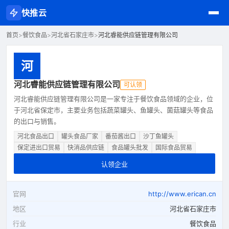
快推云
首页
>
餐饮食品
>
河北省石家庄市
>
河北睿能供应链管理有限公司
河
河北睿能供应链管理有限公司
可认领
河北睿能供应链管理有限公司是一家专注于餐饮食品领域的企业，位
于河北省保定市，主要业务包括蔬菜罐头、鱼罐头、菌菇罐头等食品
的出口与销售。
河北食品出口
罐头食品厂家
番茄酱出口
沙丁鱼罐头
保定进出口贸易
快消品供应链
食品罐头批发
国际食品贸易
认领企业
官网
http://www.erican.cn
地区
河北省石家庄市
行业
餐饮食品