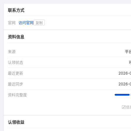
联系方式
官网
访问官网
复制
资料信息
来源
平
认领状态
最近更新
2026-
最近同步
2026-
资料完整度
信
认领收益