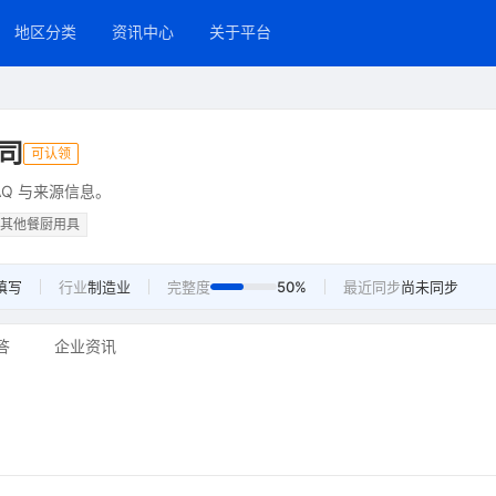
地区分类
资讯中心
关于平台
司
可认领
Q 与来源信息。
其他餐厨用具
填写
行业
制造业
完整度
50%
最近同步
尚未同步
答
企业资讯