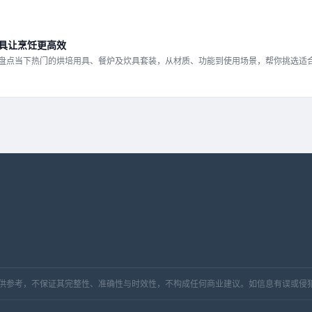
具让烹饪更高效
盘点当下热门的烘培用具、餐炉及炊具套装，从材质、功能到使用场景，帮你挑选适
，仅供参考，不保证其完整性、准确性与时效性，不构成任何商业建议。如信息有误或侵