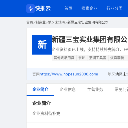
快推云
首页
搜索企业
行业分类
首页
>
制造业
>
地区未填写
>
新疆三宝实业集团有限公司
新疆三宝实业集团有限公
新
企业资料页已上线，支持持续补充简介、FA
其他烘培用具
餐炉
烹调工具套
炊具套装
官网
https://www.hopesun2000.com/
地区
地区未
企业简介
企业信息
主营业务
常见问
企业简介
企业资料待补充