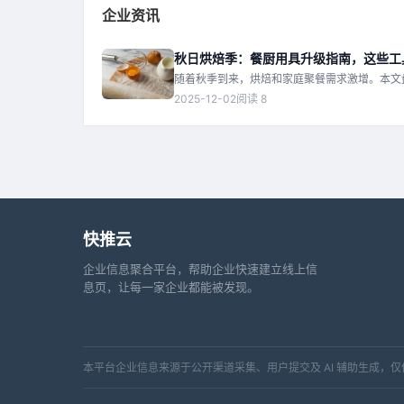
企业资讯
秋日烘焙季：餐厨用具升级指南，这些工
随着秋季到来，烘焙和家庭聚餐需求激增。本文
餐厨工具，提升烹饪体验。
2025-12-02
阅读 8
快推云
企业信息聚合平台，帮助企业快速建立线上信
息页，让每一家企业都能被发现。
本平台企业信息来源于公开渠道采集、用户提交及 AI 辅助生成