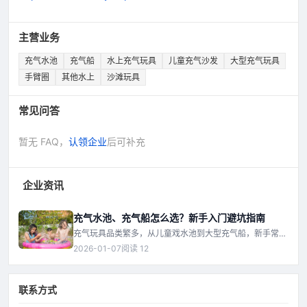
主营业务
充气水池
充气船
水上充气玩具
儿童充气沙发
大型充气玩具
手臂圈
其他水上
沙滩玩具
常见问答
暂无 FAQ，
认领企业
后可补充
企业资讯
充气水池、充气船怎么选？新手入门避坑指南
充气玩具品类繁多，从儿童戏水池到大型充气船，新手常被
材质、尺寸、气泵等参数搞晕。本文用问答形式，拆解选购
2026-01-07
阅读 12
要点、使用技巧和保养误区，帮你一次选对不踩坑。
联系方式