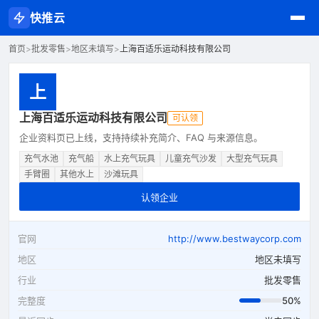
快推云
首页
>
批发零售
>
地区未填写
>
上海百适乐运动科技有限公司
上
上海百适乐运动科技有限公司
可认领
企业资料页已上线，支持持续补充简介、FAQ 与来源信息。
充气水池
充气船
水上充气玩具
儿童充气沙发
大型充气玩具
手臂圈
其他水上
沙滩玩具
认领企业
官网
http://www.bestwaycorp.com
地区
地区未填写
行业
批发零售
完整度
50%