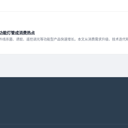
多功能灯管成消费热点
紫外线杀菌、诱蚊、遥控调光等功能型产品快速增长。本文从消费需求升级、技术迭代
向健康、智能、场景化转型。