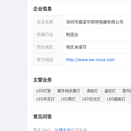
企业信息
企业名称
深圳市威诺华照明电器有限公司
所属行业
制造业
所在地区
地区未填写
官方网站
http://www.we-nova.com
主营业务
LED灯管
紫外线杀菌灯
诱蚊灯
遥控灯
室内
LED天花灯
LED筒灯
LED日光灯
LED面板灯
常见问答
暂无 FAQ，
认领企业
后可补充