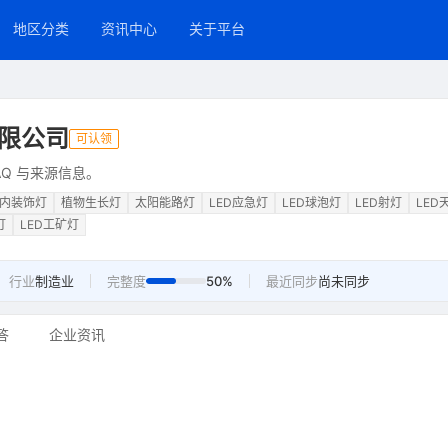
地区分类
资讯中心
关于平台
限公司
可认领
Q 与来源信息。
内装饰灯
植物生长灯
太阳能路灯
LED应急灯
LED球泡灯
LED射灯
LED
灯
LED工矿灯
行业
制造业
完整度
50%
最近同步
尚未同步
答
企业资讯