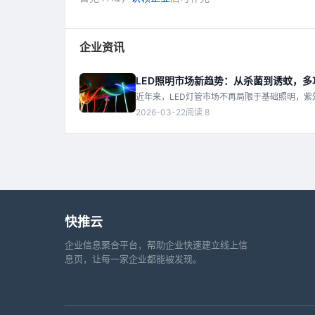
企业资讯
LED照明市场新趋势：从杀菌到诱蚊，
近年来，LED灯管市场不再局限于基础照明，
来走向三个维度，解析这一品类如何从单一照明
2026-03-22
阅读 8
快推云
企业信息聚合平台，帮助企业快速建立线上信
息页，让每一家企业都能被发现。