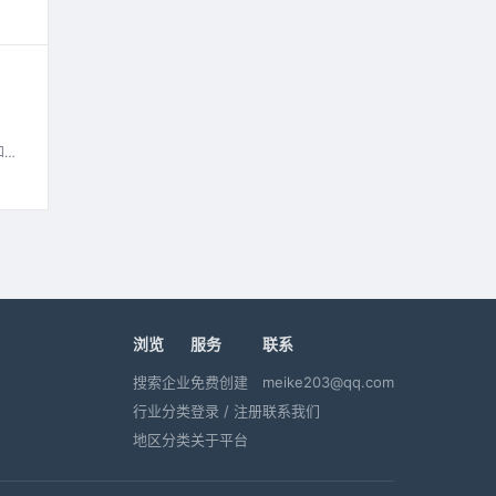
和未
浏览
服务
联系
搜索企业
免费创建
meike203@qq.com
行业分类
登录 / 注册
联系我们
地区分类
关于平台