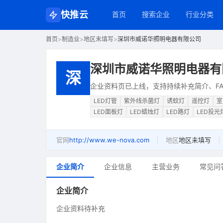
快推云
首页
搜索企业
行业分类
首页
>
制造业
>
地区未填写
>
深圳市威诺华照明电器有限公司
深圳市威诺华照明电器有
深
企业资料页已上线，支持持续补充简介、FA
LED灯管
紫外线杀菌灯
诱蚊灯
遥控灯
室
LED面板灯
LED蜡烛灯
LED路灯
LED投光
官网
http://www.we-nova.com
地区
地区未填写
企业简介
企业信息
主营业务
常见问
企业简介
企业资料待补充