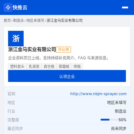
快推云
首页
>
制造业
>
地区未填写
>
浙江金马实业有限公司
浙
浙江金马实业有限公司
可认领
企业资料页已上线，支持持续补充简介、FAQ 与来源信息。
塑料泵头
乳液泵
真空瓶
膏霜瓶
喷瓶
认领企业
官网
http://www.nbjm-sprayer.com
地区
地区未填写
行业
制造业
完整度
50%
最近同步
尚未同步