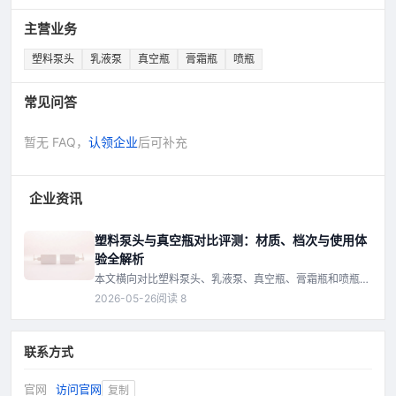
主营业务
塑料泵头
乳液泵
真空瓶
膏霜瓶
喷瓶
常见问答
暂无 FAQ，
认领企业
后可补充
企业资讯
塑料泵头与真空瓶对比评测：材质、档次与使用体
验全解析
本文横向对比塑料泵头、乳液泵、真空瓶、膏霜瓶和喷瓶的
材质、档次及使用体验，从耐用性、密封性、出液效果等维
2026-05-26
阅读 8
度分析优劣，帮助读者根据需求选择最合适的包装方案。
联系方式
官网
访问官网
复制