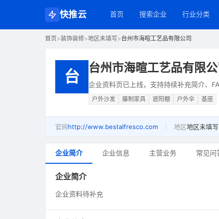
快推云
首页
搜索企业
行业分类
首页
>
装饰装修
>
地区未填写
>
台州市海暄工艺品有限公司
台州市海暄工艺品有限公
台
企业资料页已上线，支持持续补充简介、FA
户外沙发
藤制家具
遮阳棚
户外伞
基座
官网
http://www.bestalfresco.com
地区
地区未填写
企业简介
企业信息
主营业务
常见问
企业简介
企业资料待补充