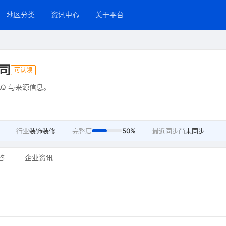
地区分类
资讯中心
关于平台
司
可认领
Q 与来源信息。
行业
装饰装修
完整度
50%
最近同步
尚未同步
答
企业资讯