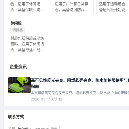
物，适用于休闲场
适用于户外和日常穿
适用于运动场合，
合，具备保暖和防风
着，具备防风防雨功
备透气吸汗功能，
功能，规格多样，设
能，规格多样，设计
格多样，设计舒适
计简约。
轻便。
休闲服
消费品
材质包括棉质或混纺
面料，适用于休闲场
合，具备舒适和易打
理功能，规格多样，
设计多样。
企业资讯
高可见性反光夹克、阻燃软壳夹克、防水防护服使用与
指南
本文详解高可见性反光夹克、阻燃软壳夹克、防水防护服的正确
法和保养技巧，包括清洗、存储、检查等关键步骤，帮助延长防
2026-03-11
阅读 12
命，确保安全性能。
联系方式
邮箱
info@u-luxe.com