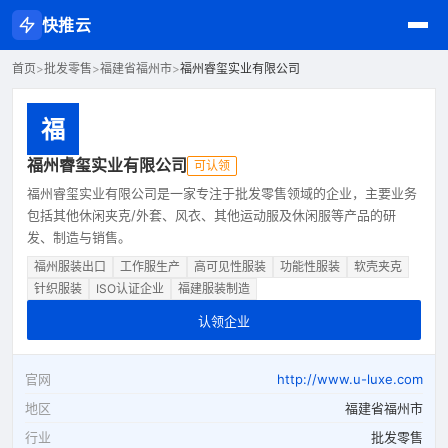
快推云
首页
>
批发零售
>
福建省福州市
>
福州睿玺实业有限公司
福
福州睿玺实业有限公司
可认领
福州睿玺实业有限公司是一家专注于批发零售领域的企业，主要业务
包括其他休闲夹克/外套、风衣、其他运动服及休闲服等产品的研
发、制造与销售。
福州服装出口
工作服生产
高可见性服装
功能性服装
软壳夹克
针织服装
ISO认证企业
福建服装制造
认领企业
官网
http://www.u-luxe.com
地区
福建省福州市
行业
批发零售