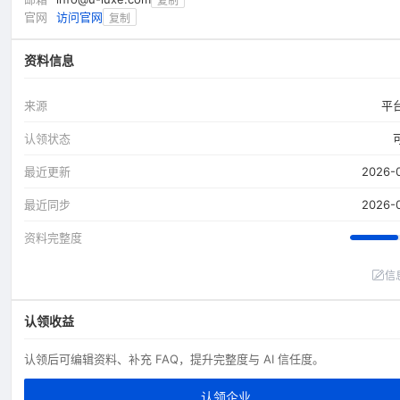
复制
官网
访问官网
复制
资料信息
来源
平
认领状态
最近更新
2026-
最近同步
2026-
资料完整度
信
认领收益
认领后可编辑资料、补充 FAQ，提升完整度与 AI 信任度。
认领企业