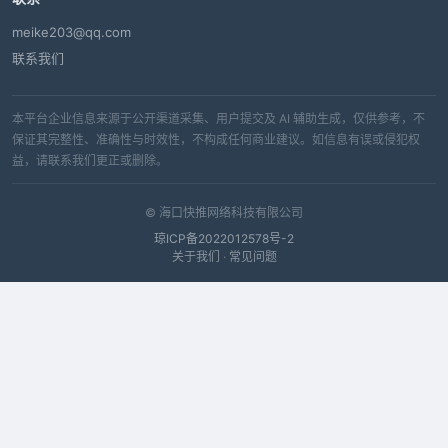
meike203@qq.com
联系我们
本平台企业信息来源于公开渠道采集、用户提交及 AI 辅助生成，仅供参考，不
保证其完整性、准确性与时效性，不构成任何商业建议。如信息有误或侵犯权
益，请联系我们更正或删除。
© 海口快推网络科技有限公司
琼ICP备2022012578号-2
关于我们
·
常见问题