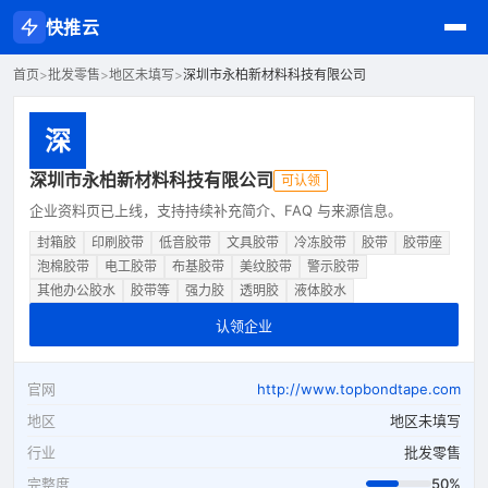
快推云
首页
>
批发零售
>
地区未填写
>
深圳市永柏新材料科技有限公司
深
深圳市永柏新材料科技有限公司
可认领
企业资料页已上线，支持持续补充简介、FAQ 与来源信息。
封箱胶
印刷胶带
低音胶带
文具胶带
冷冻胶带
胶带
胶带座
泡棉胶带
电工胶带
布基胶带
美纹胶带
警示胶带
其他办公胶水
胶带等
强力胶
透明胶
液体胶水
认领企业
官网
http://www.topbondtape.com
地区
地区未填写
行业
批发零售
完整度
50%