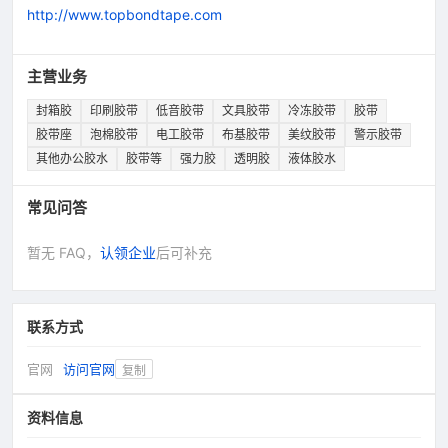
http://www.topbondtape.com
主营业务
封箱胶
印刷胶带
低音胶带
文具胶带
冷冻胶带
胶带
胶带座
泡棉胶带
电工胶带
布基胶带
美纹胶带
警示胶带
其他办公胶水
胶带等
强力胶
透明胶
液体胶水
常见问答
暂无 FAQ，
认领企业
后可补充
联系方式
官网
访问官网
复制
资料信息