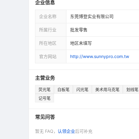
企业信息
企业名称
东莞博登实业有限公司
所属行业
批发零售
所在地区
地区未填写
官方网站
http://www.sunnypro.com.tw
主营业务
荧光笔
白板笔
闪光笔
美术用马克笔
划线笔
记号笔
常见问答
暂无 FAQ，
认领企业
后可补充