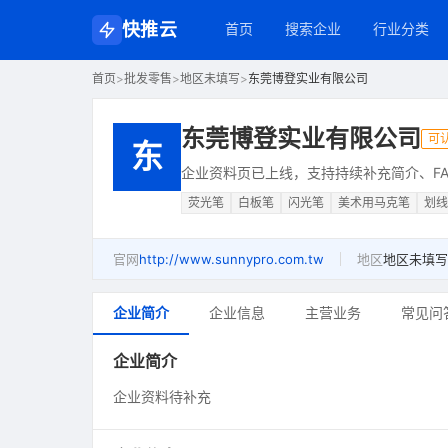
快推云
首页
搜索企业
行业分类
首页
>
批发零售
>
地区未填写
>
东莞博登实业有限公司
东莞博登实业有限公司
可
东
企业资料页已上线，支持持续补充简介、FA
荧光笔
白板笔
闪光笔
美术用马克笔
划线
官网
http://www.sunnypro.com.tw
地区
地区未填写
企业简介
企业信息
主营业务
常见问
企业简介
企业资料待补充