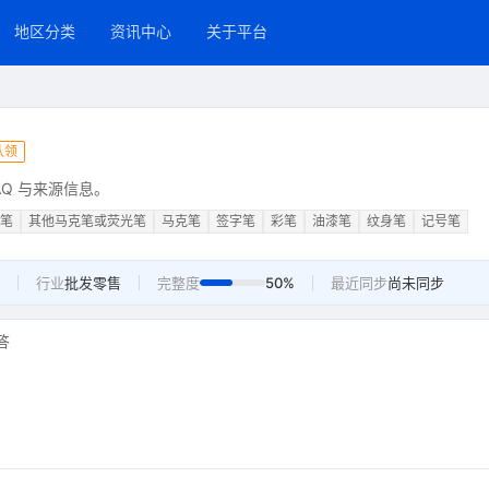
地区分类
资讯中心
关于平台
认领
Q 与来源信息。
笔
其他马克笔或荧光笔
马克笔
签字笔
彩笔
油漆笔
纹身笔
记号笔
行业
批发零售
完整度
50%
最近同步
尚未同步
答