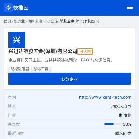
快推云
首页
>
制造业
>
地区未填写
>
兴迅达塑胶五金(深圳)有限公司
兴
兴迅达塑胶五金(深圳)有限公司
可认领
企业资料页已上线，支持持续补充简介、FAQ 与来源信息。
胡椒碾磨器
咖啡工具
认领企业
官网
http://www.kent-tech.com
地区
地区未填写
行业
制造业
完整度
50%
最近同步
尚未同步