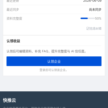
最近更新
2026-06-09
最近同步
尚未同步
资料完整度
50%
信息纠错
认领收益
认领后可编辑资料、补充 FAQ，提升完整度与 AI 信任度。
认领企业
登录后可认领该企业。
快推云