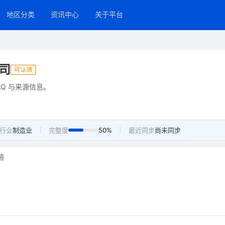
地区分类
资讯中心
关于平台
司
可认领
Q 与来源信息。
行业
制造业
完整度
50%
最近同步
尚未同步
答