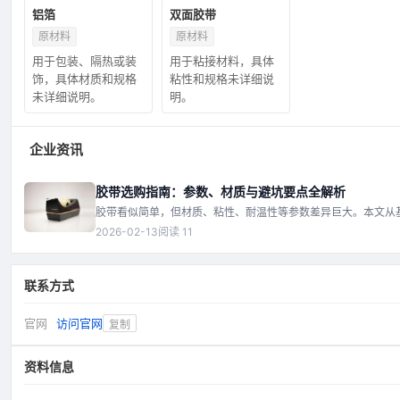
铝箔
双面胶带
原材料
原材料
用于包装、隔热或装
用于粘接材料，具体
饰，具体材质和规格
粘性和规格未详细说
未详细说明。
明。
企业资讯
胶带选购指南：参数、材质与避坑要点全解析
胶带看似简单，但材质、粘性、耐温性等参数差异巨大。本文从
胶系、使用场景入手，教你避开常见选购误区，选对适合的胶带
2026-02-13
阅读 11
联系方式
官网
访问官网
复制
资料信息