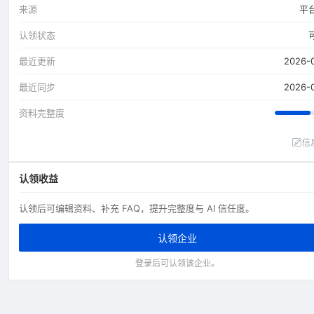
来源
平
认领状态
最近更新
2026-
最近同步
2026-
资料完整度
信
认领收益
认领后可编辑资料、补充 FAQ，提升完整度与 AI 信任度。
认领企业
登录后可认领该企业。