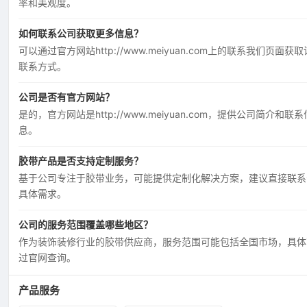
率和美观度。
如何联系公司获取更多信息？
可以通过官方网站http://www.meiyuan.com上的联系我们页面获
联系方式。
公司是否有官方网站？
是的，官方网站是http://www.meiyuan.com，提供公司简介和联系
息。
胶带产品是否支持定制服务？
基于公司专注于胶带业务，可能提供定制化解决方案，建议直接联系
具体需求。
公司的服务范围覆盖哪些地区？
作为装饰装修行业的胶带供应商，服务范围可能包括全国市场，具体
过官网查询。
产品服务