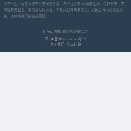
本平台企业信息来源于公开渠道采集、用户提交及 AI 辅助生成，仅供参考，不
保证其完整性、准确性与时效性，不构成任何商业建议。如信息有误或侵犯权
益，请联系我们更正或删除。
© 海口快推网络科技有限公司
琼ICP备2022012578号-2
关于我们
·
常见问题