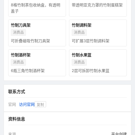
8格竹制茶包收纳盒，有透明
带透明亚克力罩的竹制蛋糕架
盖子
竹制刀具架
竹制调料架
消费品
消费品
可折叠磁吸竹制刀具架
可扩展3层竹制调料架
竹制酒杯架
竹制水果篮
消费品
消费品
6瓶三角竹制酒杯架
2层可拆卸竹制水果篮
联系方式
官网
访问官网
复制
资料信息
来源
平台创建