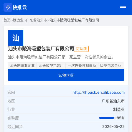
快推云
首页
>
制造业
>
广东省汕头市
>
汕头市陵海吸塑包装厂有限公司
汕
汕头市陵海吸塑包装厂有限公司
可认领
汕头市陵海吸塑包装厂有限公司是一家主营一次性餐具的企业。
汕头制造业企业
汕头吸塑包装厂
一次性餐具制造商
吸塑包装企业
认领企业
官网
http://lhpack.en.alibaba.com
地区
广东省汕头市
行业
制造业
完整度
85%
最近同步
2026-05-22