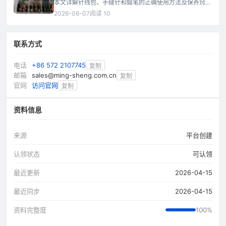
本文详解针线包、手缝针和蜡笔的正确使用方法及保养窍
门，从工具选择到日常维护，助你延长工具寿命，提升缝纫
2026-06-07
阅读 10
体验。
联系方式
电话
+86 572 2107745
复制
邮箱
sales@ming-sheng.com.cn
复制
官网
访问官网
复制
资料信息
来源
平台创建
认领状态
可认领
最近更新
2026-04-15
最近同步
2026-04-15
资料完整度
100%