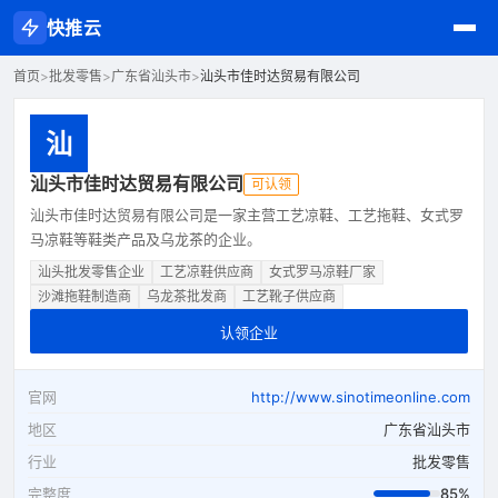
快推云
首页
>
批发零售
>
广东省汕头市
>
汕头市佳时达贸易有限公司
汕
汕头市佳时达贸易有限公司
可认领
汕头市佳时达贸易有限公司是一家主营工艺凉鞋、工艺拖鞋、女式罗
马凉鞋等鞋类产品及乌龙茶的企业。
汕头批发零售企业
工艺凉鞋供应商
女式罗马凉鞋厂家
沙滩拖鞋制造商
乌龙茶批发商
工艺靴子供应商
认领企业
官网
http://www.sinotimeonline.com
地区
广东省汕头市
行业
批发零售
完整度
85%